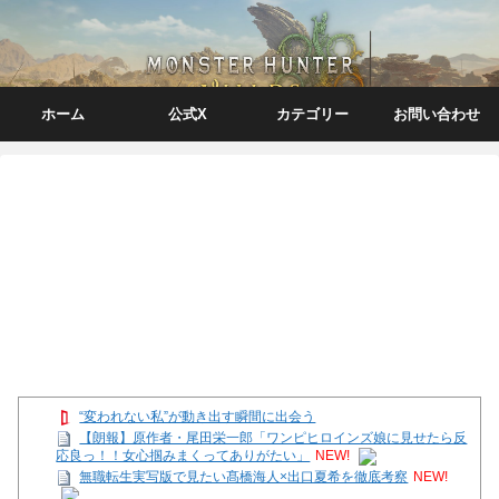
ホーム
公式X
カテゴリー
お問い合わせ
“変われない私”が動き出す瞬間に出会う
【朗報】原作者・尾田栄一郎「ワンピヒロインズ娘に見せたら反
応良っ！！女心掴みまくってありがたい」
NEW!
無職転生実写版で見たい髙橋海人×出口夏希を徹底考察
NEW!