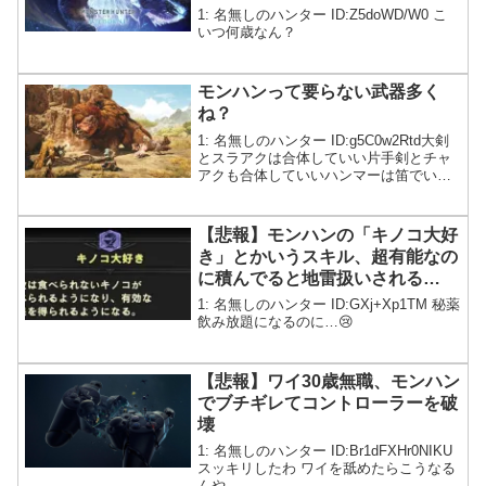
1: 名無しのハンター ID:Z5doWD/W0 こ
いつ何歳なん？
モンハンって要らない武器多く
ね？
1: 名無しのハンター ID:g5C0w2Rtd大剣
とスラアクは合体していい片手剣とチャ
アクも合体していいハンマーは笛でいい
ランスはガンランスでいい気づいちゃっ
た
【悲報】モンハンの「キノコ大好
き」とかいうスキル、超有能なの
に積んでると地雷扱いされる…
1: 名無しのハンター ID:GXj+Xp1TM 秘薬
飲み放題になるのに…😢
【悲報】ワイ30歳無職、モンハン
でブチギレてコントローラーを破
壊
1: 名無しのハンター ID:Br1dFXHr0NIKU
スッキリしたわ ワイを舐めたらこうなる
んや