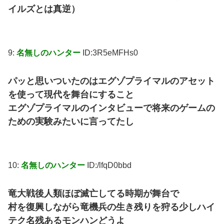
イルズとは真逆）
9:
名無しのハンター
ID:3R5eMFHs0
パッと思いついたのはエグゾプライマルのアセット
を使って現代を舞台にすること
エグゾプライマルのインタビューで将来のゲームの
ための実験みたいに言ってたし
10:
名無しのハンター
ID:/lfqD0bbd
竜大戦後人類ほぼ滅亡してる時期が舞台で
村を復興しながら竜機兵の生き残りを狩る少しハイ
テク名残あるモンハンどうよ