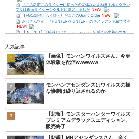
「この名前このライダーに使ったの勿体ないよね選手権」グラン
プリは仮面ライダーシグルドに決定しました
NEW!
【FGO/誤植】もう終わりだよこのGrand Order
NEW!
おじさんワイ、『HUNTER×HUNTER』のキメラアント編で号泣
NEW!
【ガークリ】正統派だけど、デッッッカって感じの水着のマネ、
ラファエ口、セッシュウへの反応！！！
NEW!
【SS】花帆「つぐみちゃーん！ 一緒に海行こうよー！」
NEW!
人気記事
【画像】モンハンワイルズさん、今更体験版を配信
【画像】モンハンワイルズさん、今更
wwwwww
NEW!
体験版を配信wwwwww
結局メイドに似合う武器ってなんだろな？
NEW!
【朗報】原作者・尾田栄一郎「ワンピヒロインズ娘に見せたら反
応良っ！！女心掴みまくってありがたい」
NEW!
モンハンアセンダンスはワイルズの様
Powered by livedoor 相互RSS
な惨劇は繰り返されるのか
【悲報】モンスターハンターワイルズ
プレミアムデラックスエディション、
販売終了
【悲報】MHアセンダンスさん、全く